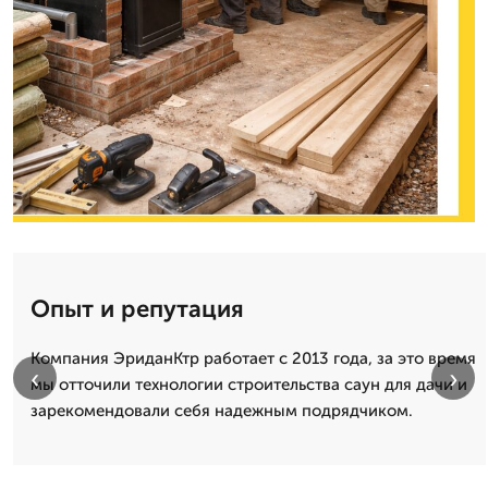
Опыт и репутация
Компания ЭриданКтр работает с 2013 года, за это время
‹
›
мы отточили технологии строительства саун для дачи и
зарекомендовали себя надежным подрядчиком.