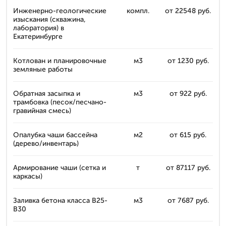
Инженерно-геологические
компл.
от 22548 руб.
изыскания (скважина,
лаборатория) в
Екатеринбурге
Котлован и планировочные
м3
от 1230 руб.
земляные работы
Обратная засыпка и
м3
от 922 руб.
трамбовка (песок/песчано-
гравийная смесь)
Опалубка чаши бассейна
м2
от 615 руб.
(дерево/инвентарь)
Армирование чаши (сеткa и
т
от 87117 руб.
каркасы)
Заливка бетона класса B25-
м3
от 7687 руб.
B30