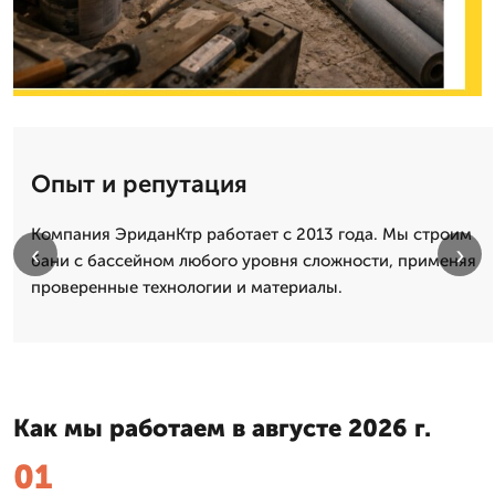
Опыт и репутация
Компания ЭриданКтр работает с 2013 года. Мы строим
‹
›
бани с бассейном любого уровня сложности, применяя
проверенные технологии и материалы.
Как мы работаем в августе 2026 г.
01