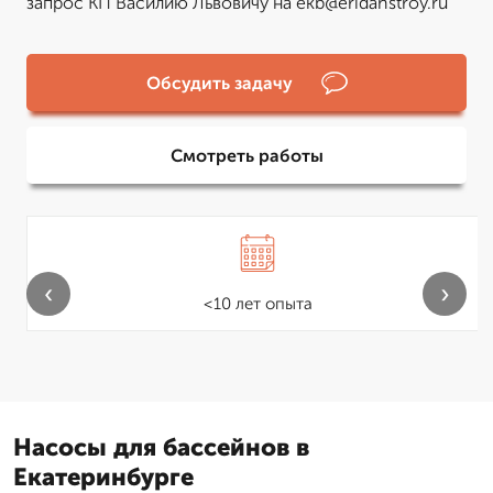
запрос КП Василию Львовичу на ekb@eridanstroy.ru
Обсудить задачу
Смотреть работы
‹
›
<10 лет опыта
Насосы для бассейнов в
Екатеринбурге