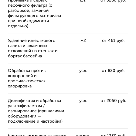
Промывка и сервис
шт.
от 3280 руб.
песочного фильтра (с
разборкой, заменой
фильтрующего материала
при необходимости
отдельно)
Удаление известкового
м2
от 461 руб.
налета и шламовых
отложений на стенках и
бортах бассейна
Обработка против
усл.
от 820 руб.
водорослей и
профилактическая
хлорировка
Дезинфекция и обработка
усл.
от 2050 руб.
ультрафиолетом /
озонирование (при наличии
оборудования —
подключение и настройка)
Чистка скиммеров, главного
компл.
от 1230 руб.