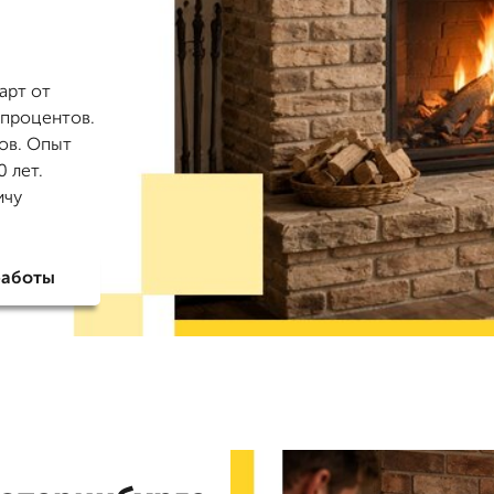
арт от
 процентов.
зов. Опыт
 лет.
ичу
работы