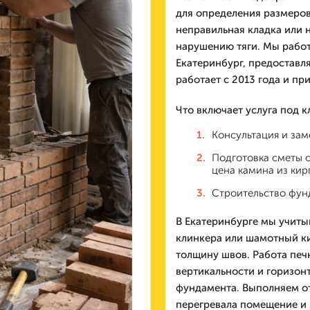
для определения размеров 
неправильная кладка или 
нарушению тяги. Мы работ
Екатеринбург, предоставл
работает с 2013 года и п
Что включает услуга под к
Консультация и зам
Подготовка сметы 
цена камина из кир
Строительство фунд
В Екатеринбурге мы учиты
клинкера или шамотный ки
толщину швов. Работа печ
вертикальности и горизон
фундамента. Выполняем от
перегревала помещение и 