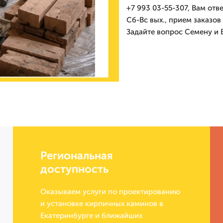
+7 993 03-55-307, Вам отв
Сб-Вс вых., прием заказов 
Задайте вопрос Семену и 
Региональная
доступность
Оказываем услуги по проектированию
и установке кирпичных каминов в
Екатеринбурге и ближайших