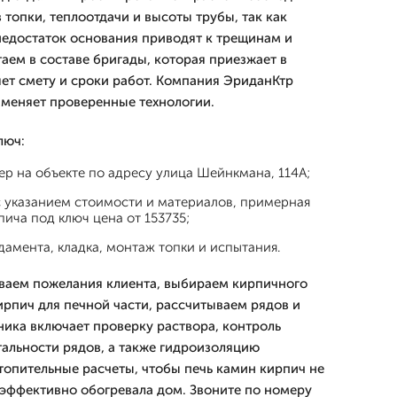
топки, теплоотдачи и высоты трубы, так как
недостаток основания приводят к трещинам и
аем в составе бригады, которая приезжает в
яет смету и сроки работ. Компания ЭриданКтр
рименяет проверенные технологии.
люч:
ер на объекте по адресу улица Шейнкмана, 114А;
с указанием стоимости и материалов, примерная
пича под ключ цена от 153735;
амента, кладка, монтаж топки и испытания.
ваем пожелания клиента, выбираем кирпичного
рпич для печной части, рассчитываем рядов и
ника включает проверку раствора, контроль
тальности рядов, а также гидроизоляцию
опительные расчеты, чтобы печь камин кирпич не
эффективно обогревала дом. Звоните по номеру