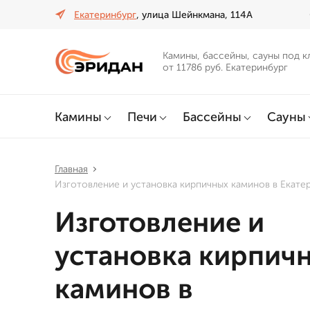
Екатеринбург
, улица Шейнкмана, 114А
Камины, бассейны, сауны под к
от 11786 руб. Екатеринбург
Камины
Печи
Бассейны
Сауны
Главная
Изготовление и установка кирпичных каминов в Екате
Изготовление и
установка кирпич
каминов в