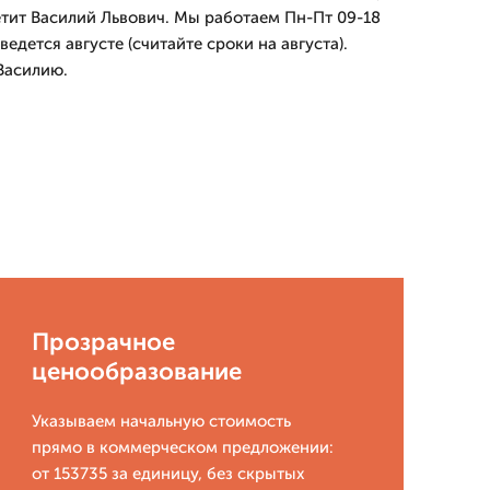
етит Василий Львович. Мы работаем Пн-Пт 09-18
ведется августе (считайте сроки на августа).
Василию.
Прозрачное
ценообразование
Указываем начальную стоимость
прямо в коммерческом предложении:
от 153735 за единицу, без скрытых