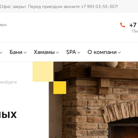
Офис закрыт. Перед приездом звоните +7 993 03-55-307!
+7
люч
Пн
Бани
Хамамы
SPA
О компани
ринбурге
ных