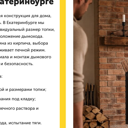
атеринбурге
я конструкция для дома,
. В Екатеринбурге мы
видуальный размер топки,
положение дымохода.
на из кирпича, выбора
живает печной режим.
риала и монтаж дымового
и безопасность.
а:
ой и размерами топки;
ания под кладку;
печного раствора и
да, испытание тяги.