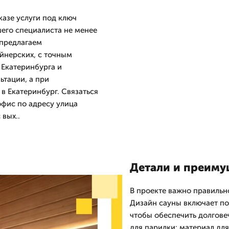
казе услуги под ключ
шего специалиста не менее
 предлагаем
йнерских, с точным
 Екатеринбурга и
тации, а при
 Екатеринбург. Связаться
офис по адресу улица
вых..
Детали и преиму
В проекте важно правильн
Дизайн сауны включает по
чтобы обеспечить долгове
для парилки: материал для