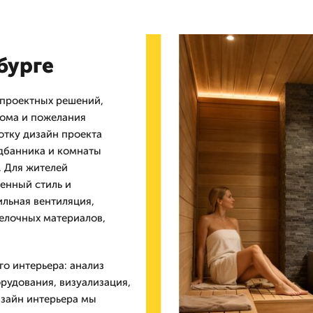
бурге
 проектных решений,
ома и пожелания
отку дизайн проекта
едбанника и комнаты
. Для жителей
енный стиль и
ильная вентиляция,
делочных материалов,
го интерьера: анализ
рудования, визуализация,
изайн интерьера мы