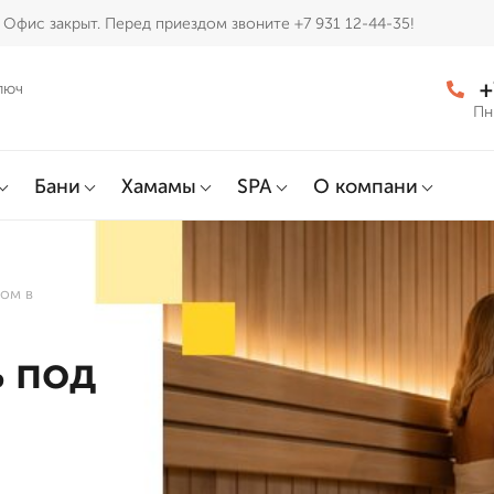
Офис закрыт. Перед приездом звоните +7 931 12-44-35!
+
люч
Пн
Бани
Хамамы
SPA
О компани
том в
ь под