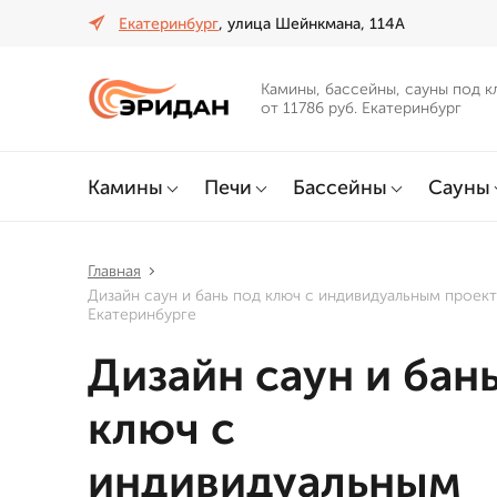
Екатеринбург
, улица Шейнкмана, 114А
Камины, бассейны, сауны под к
от 11786 руб. Екатеринбург
Камины
Печи
Бассейны
Сауны
Главная
Дизайн саун и бань под ключ с индивидуальным проек
Екатеринбурге
Дизайн саун и бан
ключ с
индивидуальным