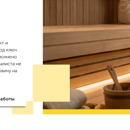
кт и
под ключ
ополнено
алиста не
овичу на
работы