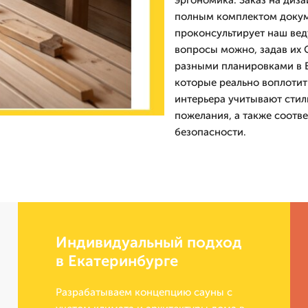
эргономика. Заказ на диз
полным комплектом докум
проконсультирует наш вед
вопросы можно, задав их 
разными планировками в Е
которые реально воплотит
интерьера учитывают стил
пожелания, а также соотв
безопасности.
Индивидуальный подход
в Екатеринбурге
Разрабатываем концепцию сауны с