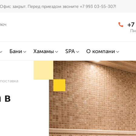
Офис закрыт. Перед приездом звоните +7 993 03-55-307!
+7
люч
Пн
Бани
Хамамы
SPA
О компани
 поставка
 в