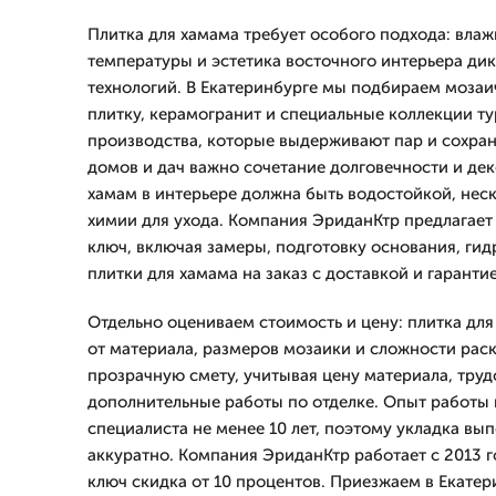
Плитка для хамама требует особого подхода: влаж
температуры и эстетика восточного интерьера ди
технологий. В Екатеринбурге мы подбираем моза
плитку, керамогранит и специальные коллекции ту
производства, которые выдерживают пар и сохран
домов и дач важно сочетание долговечности и дек
хамам в интерьере должна быть водостойкой, неск
химии для ухода. Компания ЭриданКтр предлагае
ключ, включая замеры, подготовку основания, ги
плитки для хамама на заказ с доставкой и гарантие
Отдельно оцениваем стоимость и цену: плитка для
от материала, размеров мозаики и сложности ра
прозрачную смету, учитывая цену материала, труд
дополнительные работы по отделке. Опыт работы
специалиста не менее 10 лет, поэтому укладка вы
аккуратно. Компания ЭриданКтр работает с 2013 го
ключ скидка от 10 процентов. Приезжаем в Екатер