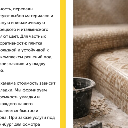
ность, перепады
ктуют выбор материалов и
ичную и керамическую
рецкого и итальянского
яют цвет. Для частных
оративности: плитка
ользкой и устойчивой к
т комплексы решений под
дроизоляцию и укладку
й.
 хамама стоимость зависит
складки. Мы формируем
оемкость укладки и
 каждого нашего
полняется быстро и
да. При заказе услуги под
инбург для осмотра