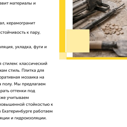
тавит материалы и
ал, керамогранит
стойчивость к пару,
ляция, укладка, фуги и
я стилем: классический
ам стиль. Плитка для
оративная мозаика на
а полу. Мы предлагаем
рать оттенки под
кже учитываем
 повышенной стойкостью к
в Екатеринбурге работаем
ляции и гидроизоляции.